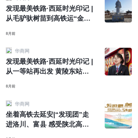
发现最美铁路·西延时光印记 |
从毛驴驮树苗到高铁运“金
果” 看洛川老树新枝如何借高
8月前
铁腾飞
华商网
发现最美铁路·西延时光印记 |
从一等站再出发 黄陵东站护
航经济民生
8月前
华商网
坐着高铁去延安|“发现团”走
进洛川、富县 感受陕北高原
铁路新篇