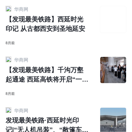
华商网
【发现最美铁路】西延时光
印记 从古都西安到圣地延安
8月前
华商网
【发现最美铁路】千沟万壑
起通途 西延高铁将开启“一小
时经济圈”崭新蓝图
8月前
华商网
发现最美铁路·西延时光印
记|“无人机吊装”、“敞篷车探