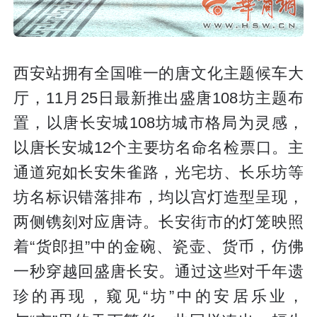
西安站拥有全国唯一的唐文化主题候车大
厅，11月25日最新推出盛唐108坊主题布
置，以唐长安城108坊城市格局为灵感，
以唐长安城12个主要坊名命名检票口。主
通道宛如长安朱雀路，光宅坊、长乐坊等
坊名标识错落排布，均以宫灯造型呈现，
两侧镌刻对应唐诗。长安街市的灯笼映照
着“货郎担”中的金碗、瓷壶、货币，仿佛
一秒穿越回盛唐长安。通过这些对千年遗
珍的再现，窥见“坊”中的安居乐业，