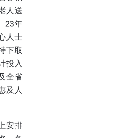
老人送
23年
心人士
持下取
计投入
遍及全省
惠及人
上安排