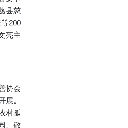
荔县慈
200
文亮主
善协会
日开展。
农村孤
园、敬