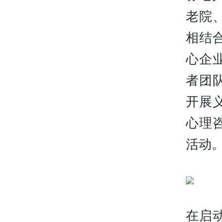
老院
相结
心企
者团
开展
心理
活动
在启