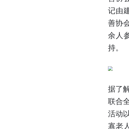
记由
善协
余人
持。
据了
联合全
活动
寡老