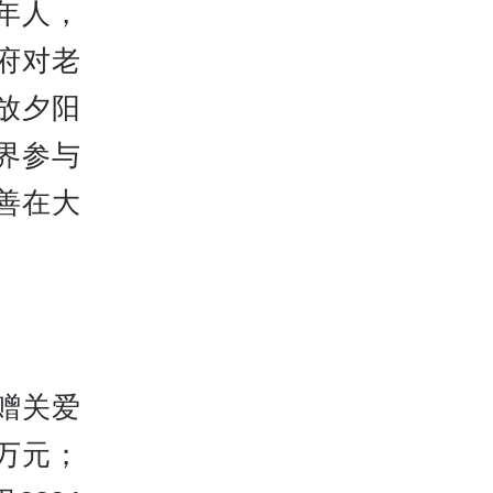
年人，
府对老
放夕阳
界参与
善在大
赠关爱
0万元；