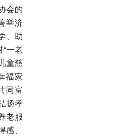
协会的
善举济
学、助
“一老
儿童慈
幸福家
共同富
弘扬孝
养老服
得感、