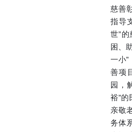
慈善
指导
世”
困、
一小
善项
园，
裕”
亲敬
务体