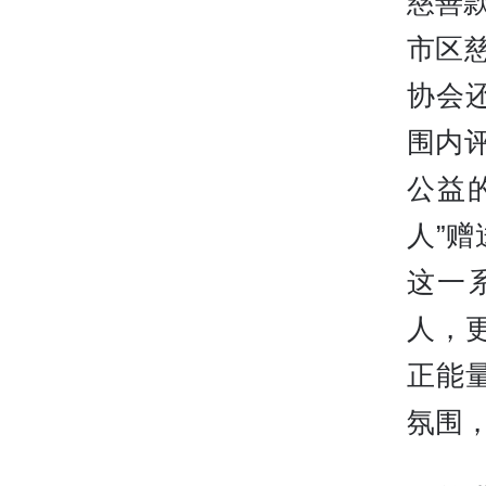
慈善款
市区
协会
围内
公益
人”
这一
人，
正能
氛围