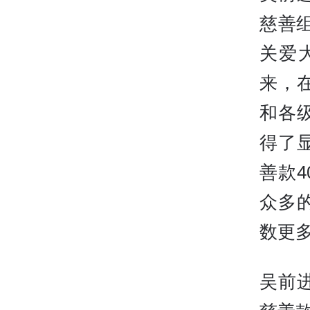
慈善
关爱
来，
和各
得了
善款4
众多
数更
吴前