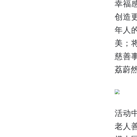
幸福
创造
年人
美；
慈善
荔蔚
活动
老人善