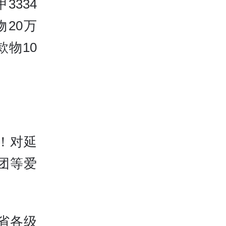
3334
20万
物10
！对延
团等爱
省各级