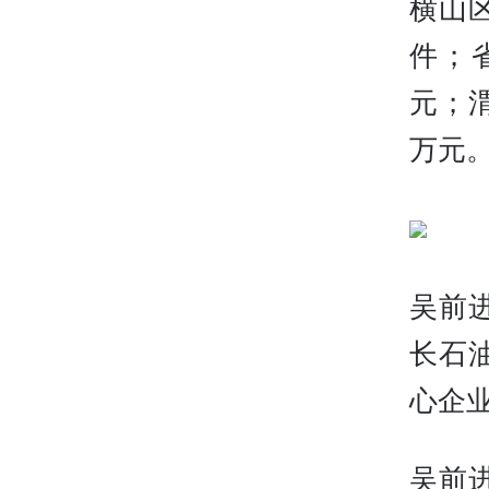
横山区
件；
元；
万元
吴前
长石
心企
吴前