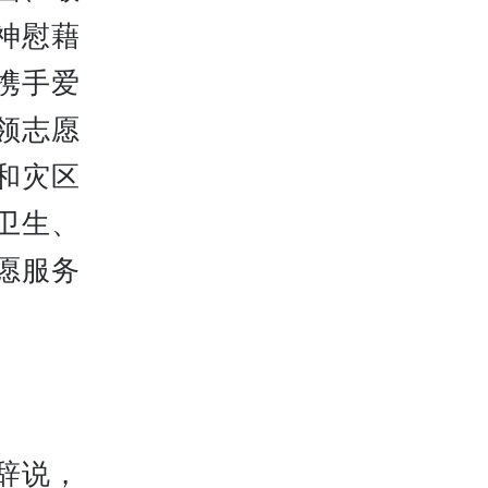
神慰藉
携手爱
领志愿
和灾区
卫生、
愿服务
辞说，