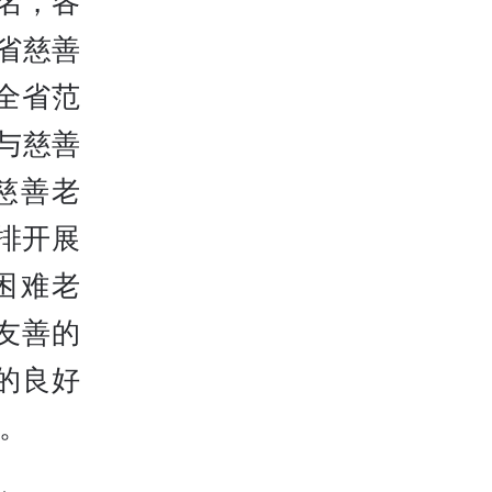
万名，各
省慈善
全省范
与慈善
慈善老
排开展
困难老
友善的
的良好
。