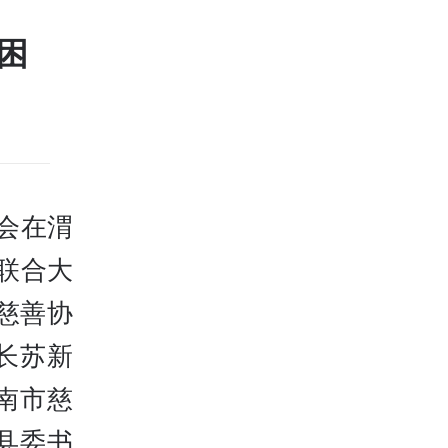
困
会在渭
人联合大
慈善协
长苏新
南市慈
县委书