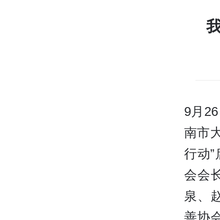
我
9月
南市大
行动
会会
泉、
善协