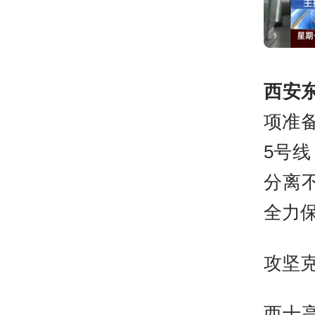
西安
项准
5号
分离
全力
攻坚
西十