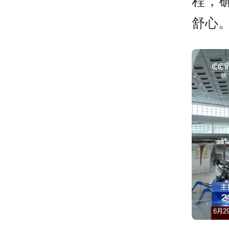
程，
舒心