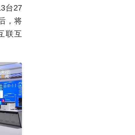
台27
后，将
互联互