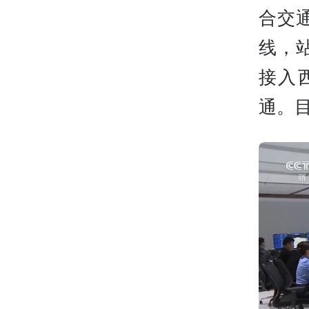
合交
线，
接入
通。