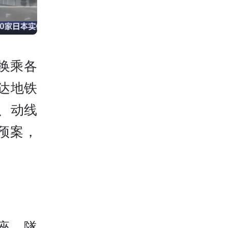
换乘各
达地铁
、动线
预案，
座，隧