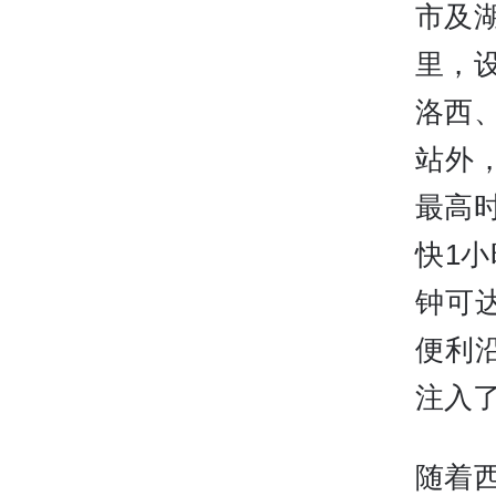
市及
里，
洛西
站外
最高
快1小
钟可
便利
注入
随着