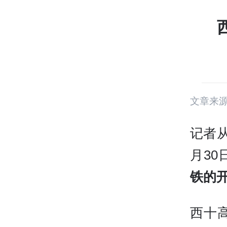
文章来
记者
月3
铁的
西十