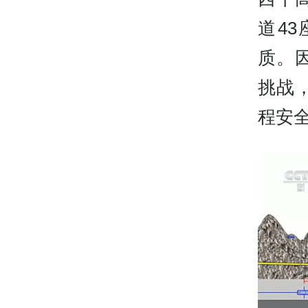
道4
质。
挑战
程安