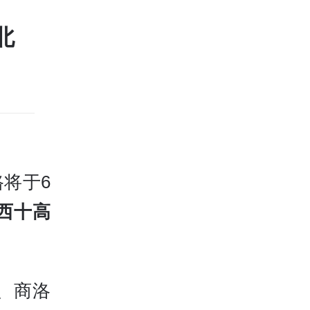
北
将于6
西十高
、商洛