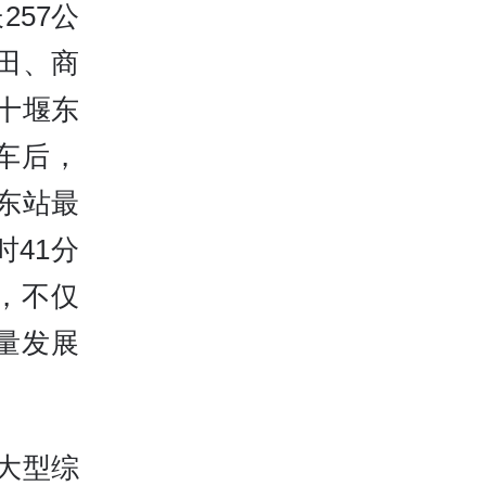
57公
田、商
十堰东
车后，
东站最
时41分
，不仅
量发展
大型综