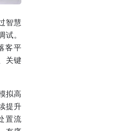
过智慧
调试。
落客平
、关键
模拟高
续提升
处置流