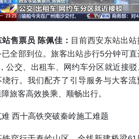
东站售票员 陈佩佳：
目前西安东站出站
备已全部到位。旅客出站步行5分钟可直
线，公交、出租车、网约车分区就近接驳
不绕行。我们配齐了引导服务与大客流
保障旅客高效换乘、顺畅出行。
克难 西十高铁突破秦岭施工难题
高铁穿行于秦岭山区，全线新建桥梁61