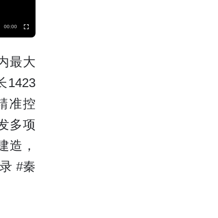
00:00
内最大
423
精准控
发多项
建造，
录 #秦