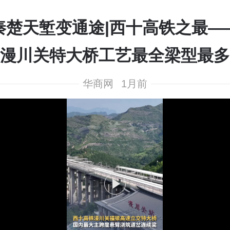
秦楚天堑变通途|西十高铁之最—
漫川关特大桥工艺最全梁型最多
华商网
1月前