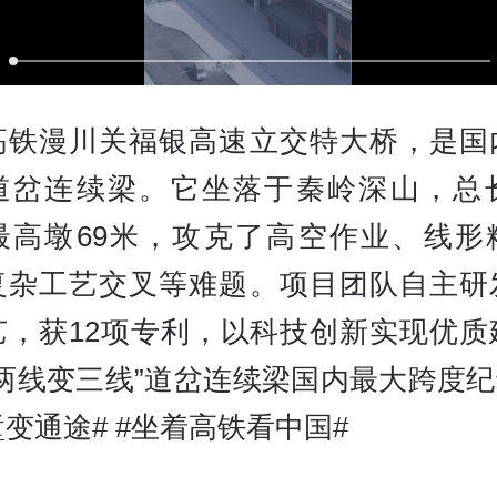
高铁漫川关福银高速立交特大桥，是国
道岔连续梁。它坐落于秦岭深山，总长1
最高墩69米，攻克了高空作业、线形
复杂工艺交叉等难题。项目团队自主研
艺，获12项专利，以科技创新实现优质
两线变三线”道岔连续梁国内最大跨度纪
变通途# #坐着高铁看中国#