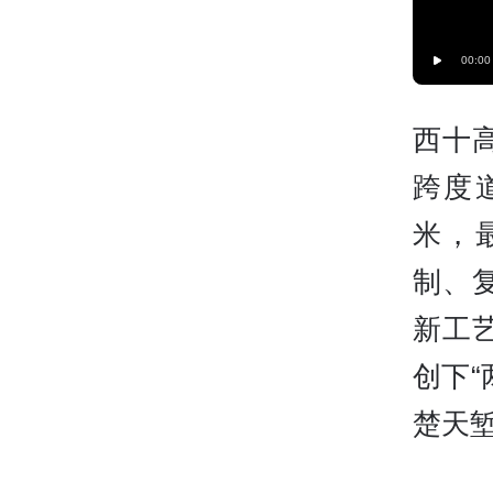
00:00
西十
跨度
米，
制、
新工
创下“
楚天堑