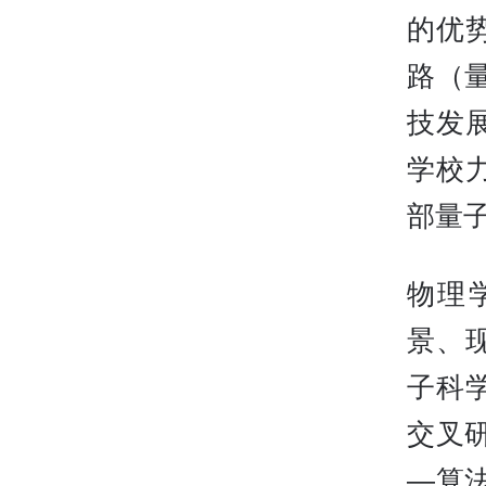
的优
路（
技发
学校
部量
物理
景、
子科
交叉
—算