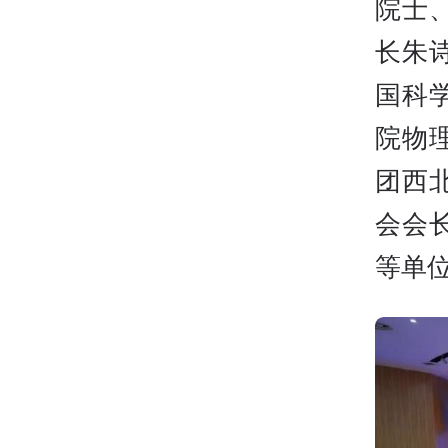
院士
长朱
国科
院物
团西
会会
等单