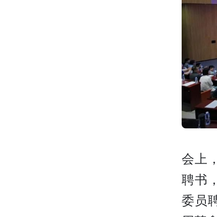
会上
聘书
委员