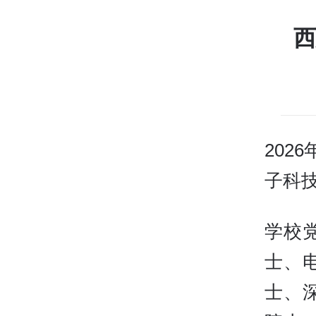
西
202
子科
学校
士、
士、