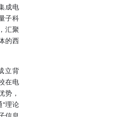
集成电
量子科
，汇聚
体的西
成立背
校在电
优势，
“理论
子信息