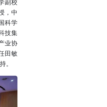
学副校
授，中
国科学
科技集
产业协
任田敏
持。