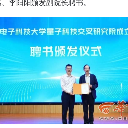
鑫、李阳阳颁发副院长聘书。