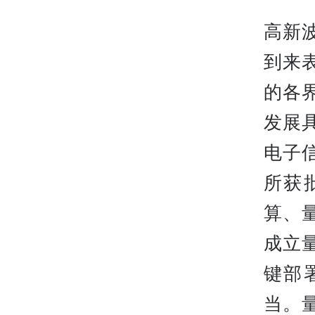
高新
到来
的各
发展
电子
所获
算、
成立
键部
当。