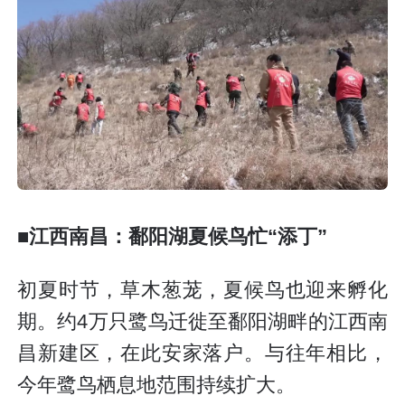
■江西南昌：鄱阳湖夏候鸟忙“添丁”
初夏时节，草木葱茏，夏候鸟也迎来孵化
期。约4万只鹭鸟迁徙至鄱阳湖畔的江西南
昌新建区，在此安家落户。与往年相比，
今年鹭鸟栖息地范围持续扩大。