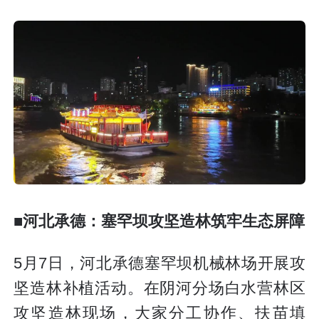
■河北承德：塞罕坝攻坚造林筑牢生态屏障
5月7日，河北承德塞罕坝机械林场开展攻
坚造林补植活动。在阴河分场白水营林区
攻坚造林现场，大家分工协作、扶苗填