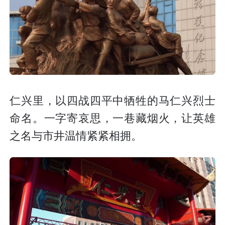
仁兴里，以四战四平中牺牲的马仁兴烈士
命名。一字寄哀思，一巷藏烟火，让英雄
之名与市井温情紧紧相拥。