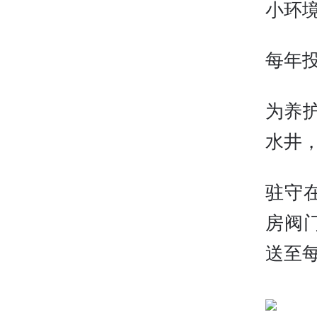
小环
每年投
为养
水井，
驻守
房阀
送至