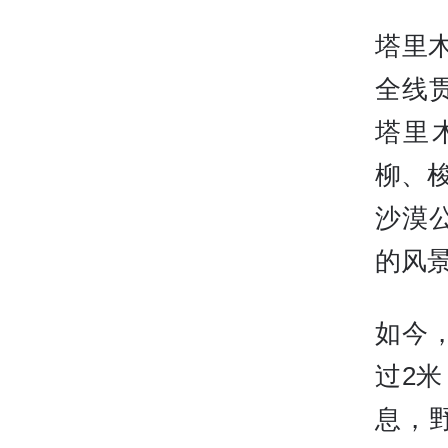
塔里木
全线
塔里
柳、梭
沙漠
的风
如今
过2
息，