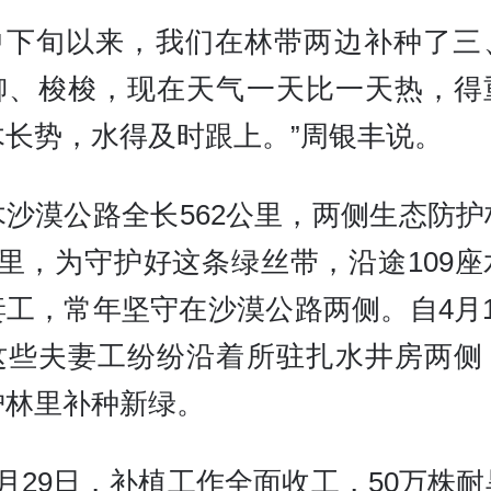
月中下旬以来，我们在林带两边补种了三
柳、梭梭，现在天气一天比一天热，得
木长势，水得及时跟上。”周银丰说。
木沙漠公路全长562公里，两侧生态防护
公里，为守护好这条绿丝带，沿途109
妻工，常年坚守在沙漠公路两侧。自4月1
这些夫妻工纷纷沿着所驻扎水井房两侧
护林里补种新绿。
月29日，补植工作全面收工，50万株