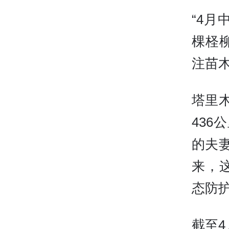
“4
棵柽
注苗
塔里
436
的夫
来，
态防
截至4