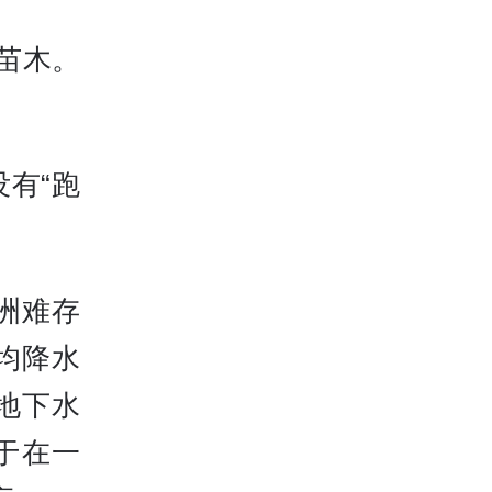
苗木。
有“跑
洲难存
均降水
里地下水
于在一