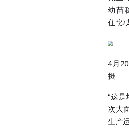
幼苗
住“沙
4月
摄
“这
次大
生产