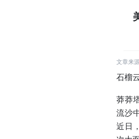
文章来源
石榴云
莽莽
流沙
近日