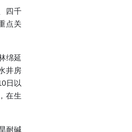
、四千
重点关
林绵延
座水井房
0日以
，在生
耐旱耐碱