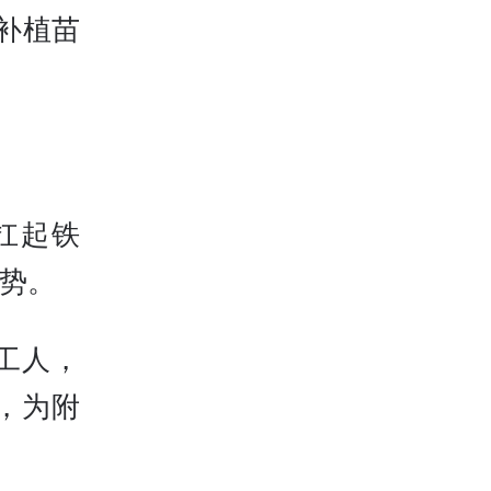
补植苗
扛起铁
势。
工人，
，为附
。