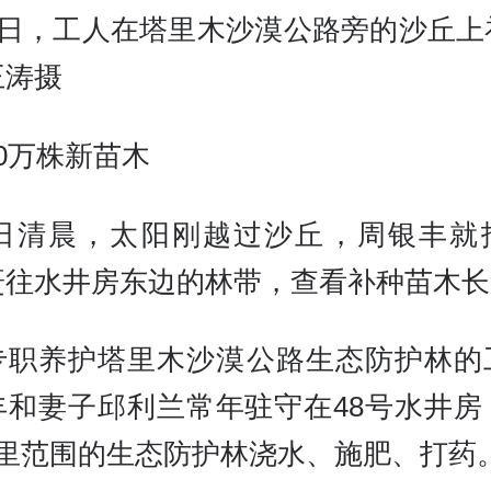
21日，工人在塔里木沙漠公路旁的沙丘上
王涛摄
0万株新苗木
6日清晨，太阳刚越过沙丘，周银丰就
赶往水井房东边的林带，查看补种苗木长
专职养护塔里木沙漠公路生态防护林的
丰和妻子邱利兰常年驻守在48号水井房
公里范围的生态防护林浇水、施肥、打药