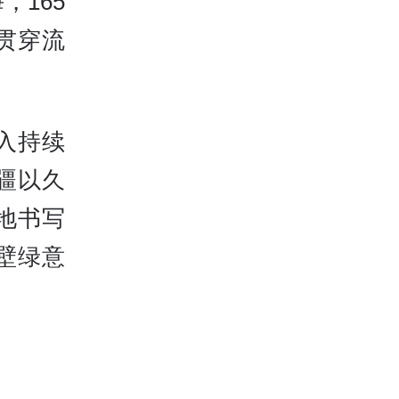
，165
贯穿流
入持续
疆以久
地书写
壁绿意