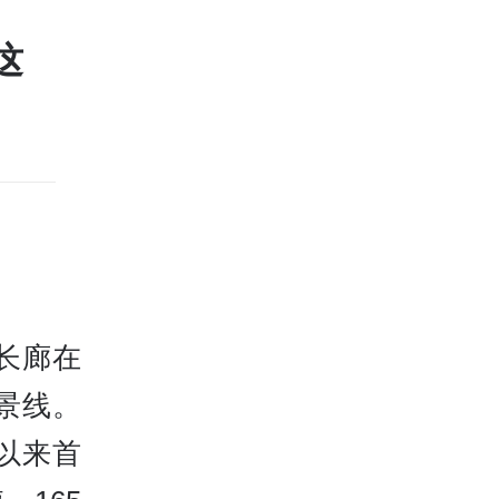
这
长廊在
景线。
以来首