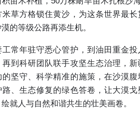
积苗木补植，50万株耐旱苗木扎根沙海
方米草方格锁住黄沙，为这条世界最长
沙漠的等级公路再添生机。
妻工常年驻守悉心管护，到油田重金投
，再到科研团队联手攻坚生态治理，新
功的坚守、科学精准的施策，在沙漠腹
护路、生态修复的绿色答卷，让大漠戈
，绘就人与自然和谐共生的壮美画卷。