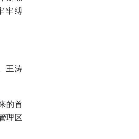
牢牢缚
。王涛
来的首
管理区