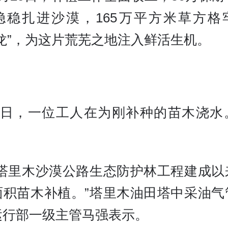
稳稳扎进沙漠，165万平方米草方格
龙”，为这片荒芜之地注入鲜活生机。
20日，一位工人在为刚补种的苗木浇水
是塔里木沙漠公路生态防护林工程建成以
面积苗木补植。”塔里木油田塔中采油气
运行部一级主管马强表示。