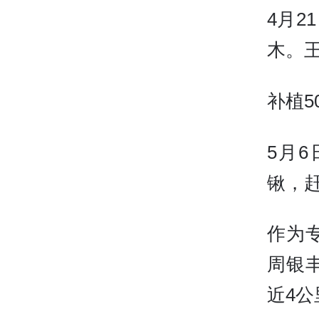
4月
木。
补植5
5月
锹，
作为
周银
近4