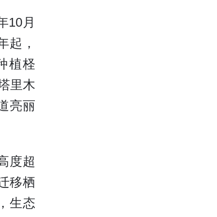
年10月
年起，
种植柽
，塔里木
道亮丽
高度超
迁移栖
，生态