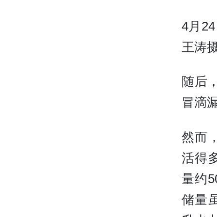
4月
王涛
随后
冒滴
然而
活得
量约5
储量