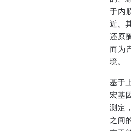
于内
近。其
还原
而为
境。
基于
宏基
测定
之间