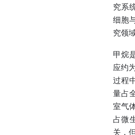
究系
细胞
究领
甲烷
应约为
过程
量占
室气
占微生
关，