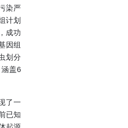
污染严
组计划
术，成功
基因组
虫划分
，涵盖6
现了一
前已知
体起源