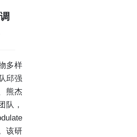
调
物多样
队邱强
、熊杰
团队，
ulate
论文。该研