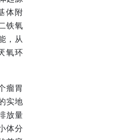
基体附
素二铁氧
能，从
厌氧环
个瘤胃
的实地
排放量
小体分