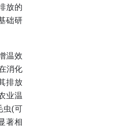
排放的
基础研
增温效
)在消化
其排放
农业温
虫(可
量显著相