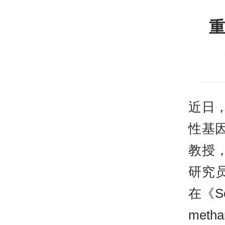
重
近日
性基
教授
研究
在《Sc
meth