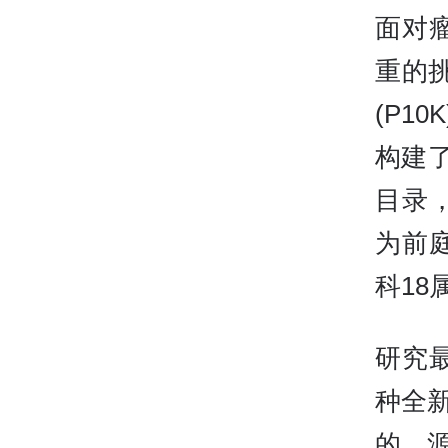
面对
重的
(P1
构建
目录
为前庭
科1
研究
种全
的、