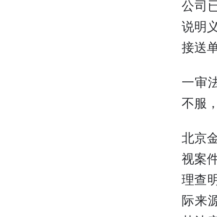
公司
说明
接送
一审
不服
北京
视案
理查
际来