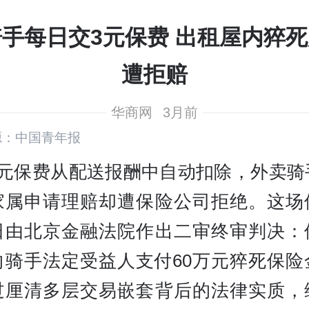
骑手每日交3元保费 出租屋内猝死
遭拒赔
华商网
3月前
源：中国青年报
3元保费从配送报酬中自动扣除，外卖骑
家属申请理赔却遭保险公司拒绝。这场
日由北京金融法院作出二审终审判决：
向骑手法定受益人支付60万元猝死保险
过厘清多层交易嵌套背后的法律实质，