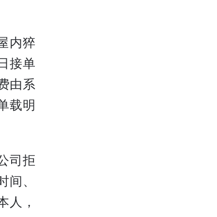
租屋内猝
日接单
费由系
单载明
公司拒
时间、
本人，