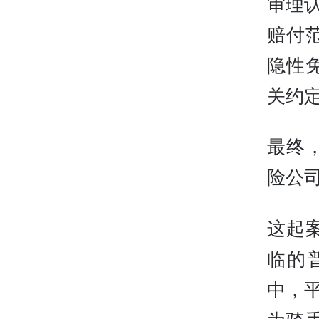
审理
赔付
隐性
关约
最终
险公
这起
临的
中，