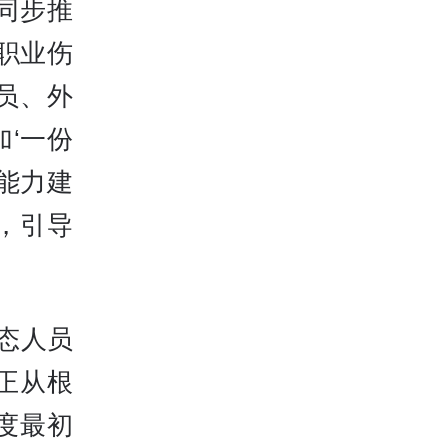
同步推
职业伤
员、外
‘一份
判能力建
，引导
形态人员
正从根
度最初