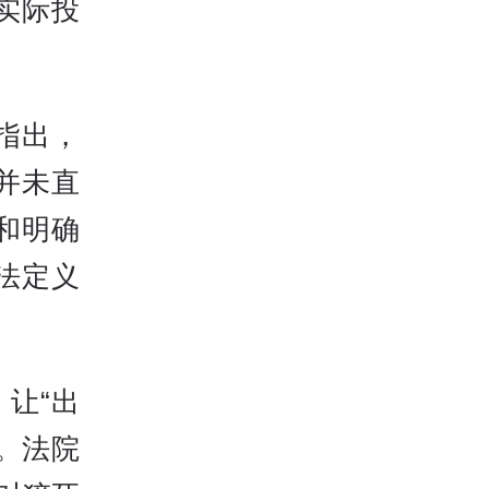
实际投
指出，
并未直
和明确
法定义
让“出
。法院