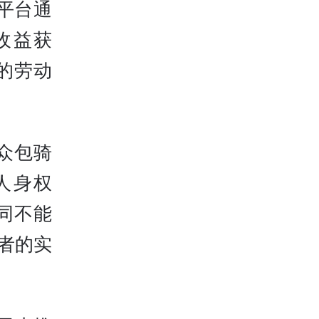
平台通
收益获
的劳动
众包骑
人身权
同不能
者的实