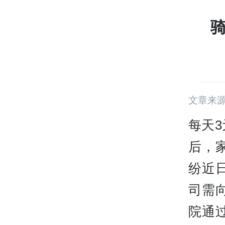
文章来
每天
后，
纷近
司需
院通