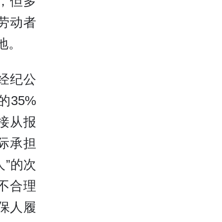
，但多
劳动者
地。
经纪公
35%
接从报
际承担
”的次
不合理
保人履