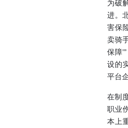
为破
进。
害保
卖骑
保障’
设的
平台
在制度
职业
本上