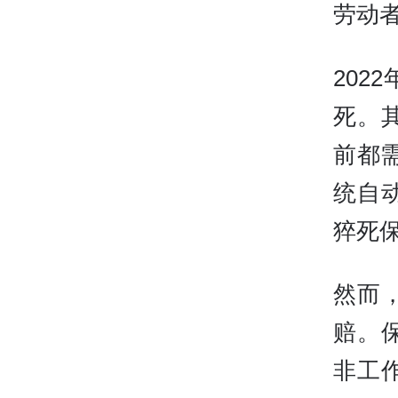
劳动
202
死。
前都
统自
猝死保
然而
赔。
非工