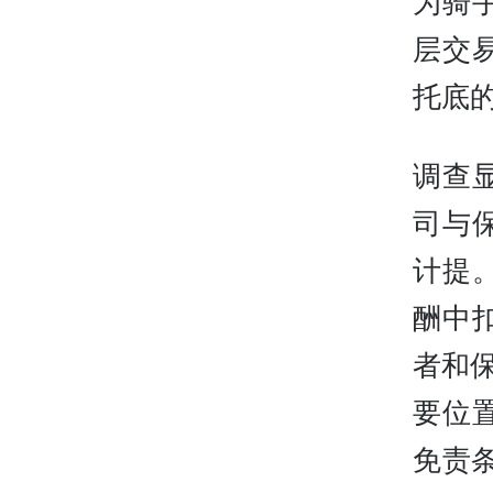
为骑
层交
托底
调查
司与
计提
酬中
者和
要位
免责