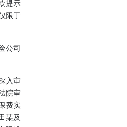
款提示
仅限于
险公司
深入审
法院审
保费实
田某及