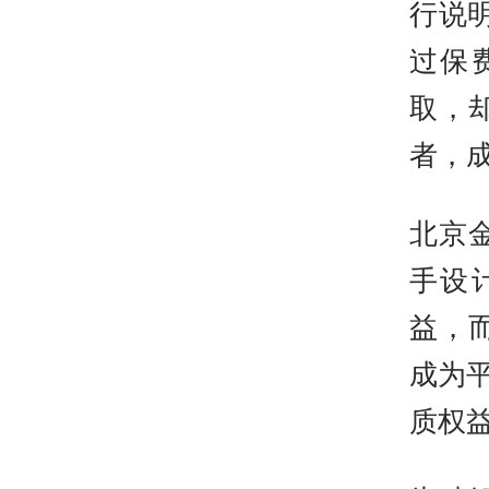
行说
过保
取，
者，
北京
手设
益，
成为
质权