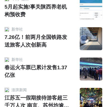
5月起实施!事关陕西养老机
构预收费
新华社
7.26亿！前两月全国铁路发
送旅客人次创新高
新华社
春运火车票已累计发售1.37
亿张
澎湃新闻
江苏五一假期接待游客超三
千万人次 南京、苏州均逾千