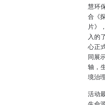
慧环
合《
片》
入的
心正
同展
轴，
境治
活动
生命