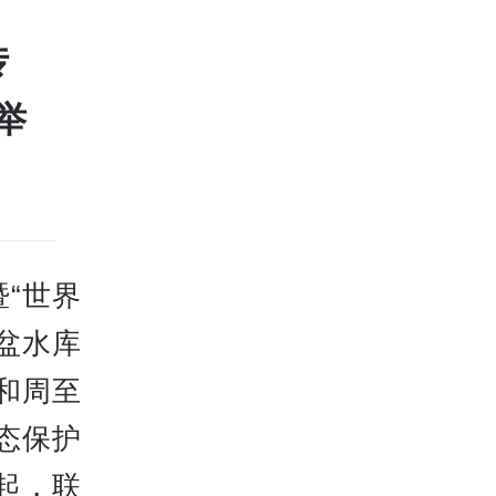
传
举
“世界
盆水库
和周至
态保护
起，联