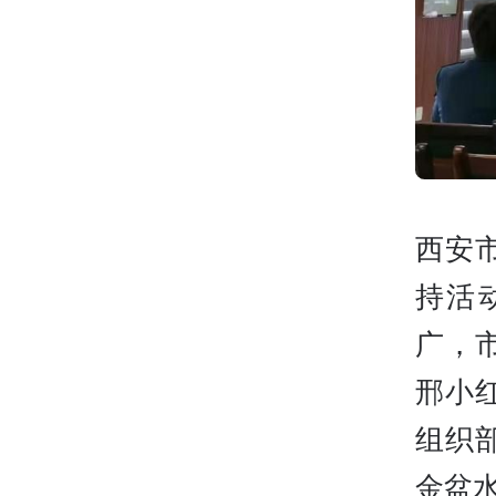
西安
持活
广，
邢小
组织
金盆