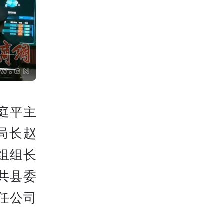
庭平主
局长赵
组组长
共县委
任公司