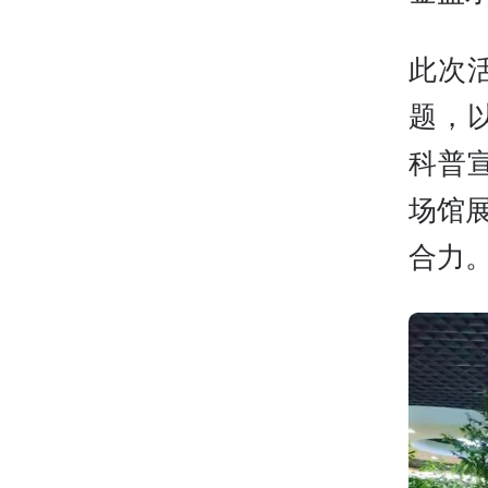
此次
题，
科普
场馆
合力