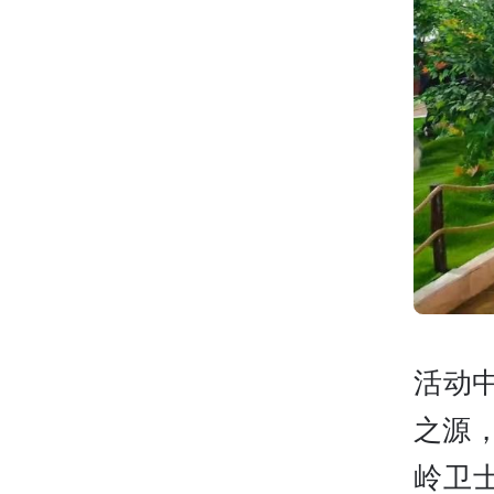
活动
之源
岭卫