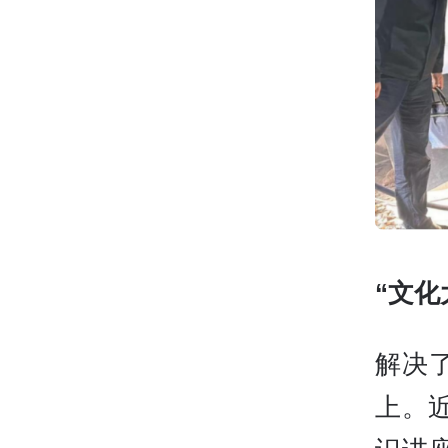
“文化
解决
上。近