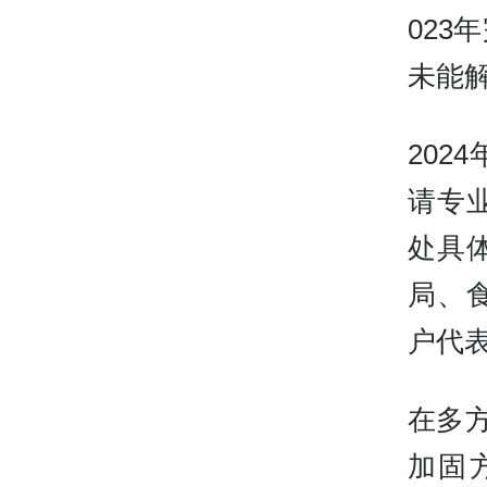
02
未能
20
请专
处具
局、
户代
在多
加固