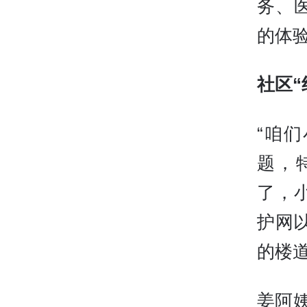
务、
的体
社区“
“咱
题，
了，
护网
的楼
姜阿