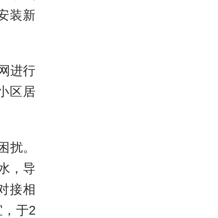
安装新
护网进行
小区居
困扰。
漏水，导
对接相
，于2