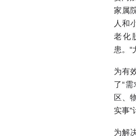
家属
人和
老化
患。
为有
了“
区、
实事”
为解