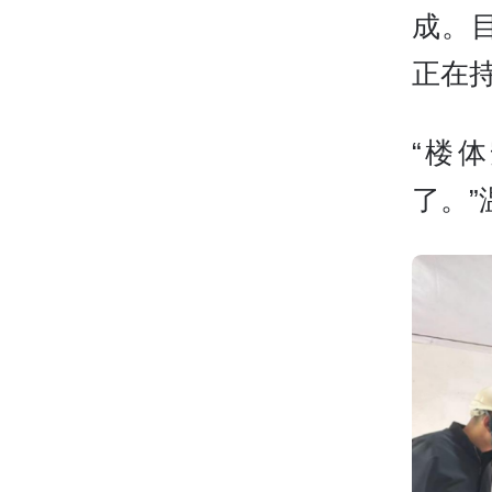
成。
正在
“楼
了。