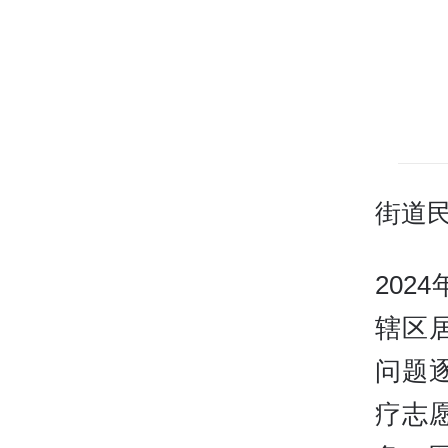
街道
20
辖区
问题
疗志