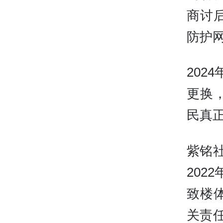
商讨
防护
202
更换
民真
紫铭
202
致楼
关责