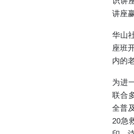
识讲
讲座
华山社
座班
内的
为进
联合
全普
20
印、