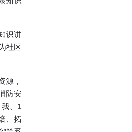
康知识
”知识讲
为社区
资源，
消防安
我、1
焙、拓
”等系