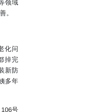
等领域
善。
老化问
都掉完
装新防
姨多年
06号