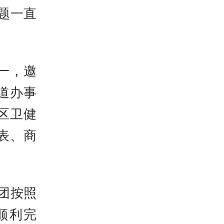
题一直
一，邀
道办事
区卫健
表、商
团按照
顺利完