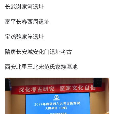
长武谢家河遗址
富平长春西周遗址
宝鸡魏家崖遗址
隋唐长安城安化门遗址考古
西安北里王北宋范氏家族墓地