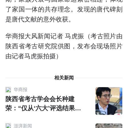
了家国一体的共存理念。发现的唐代碑刻
是唐代文献的意外收获。
华商报大风新闻记者 马虎振（考古照片由
陕西省考古研究院供图，发布会现场照片
由记者马虎振拍摄）
相关新闻
华商报
陕西省考古学会会长种建
荣：“仅从‘六大’评选结果就
可看出，陕西是实证中华文
明连绵不断的考古圣地”
澎湃新闻