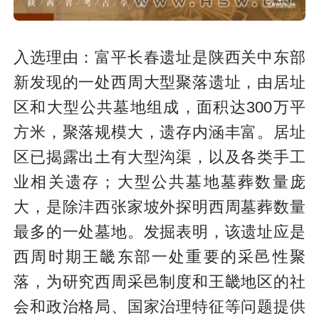
入选理由：富平长春遗址是陕西关中东部
新发现的一处西周大型聚落遗址，由居址
区和大型公共墓地组成，面积达300万平
方米，聚落规模大，遗存内涵丰富。居址
区已揭露出土有大型沟渠，以及各类手工
业相关遗存；大型公共墓地墓葬数量庞
大，是除沣西张家坡外探明西周墓葬数量
最多的一处墓地。发掘表明，该遗址应是
西周时期王畿东部一处重要的采邑性聚
落，为研究西周采邑制度和王畿地区的社
会和政治格局、国家治理特征等问题提供