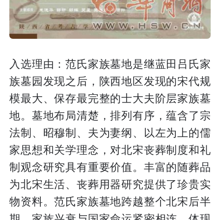
入选理由：范氏家族墓地是继蓝田吕氏家
族墓园发现之后，陕西地区发现的宋代规
模最大、保存最完整的士大夫阶层家族墓
地。墓地布局清楚，排列有序，蕴含了宗
法制、昭穆制、夫为妻纲、以左为上的儒
家思想和关学理念，对北宋丧葬制度和礼
制观念研究具有重要价值。丰富的随葬品
为北宋生活、丧葬用器研究提供了珍贵实
物资料。范氏家族墓地跨越整个北宋后半
期，家族兴衰与国家命运紧密相连，体现