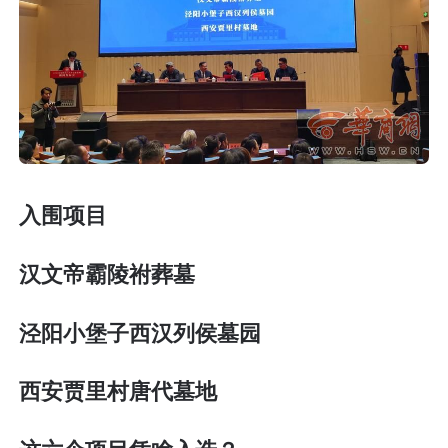
入围项目
汉文帝霸陵祔葬墓
泾阳小堡子西汉列侯墓园
西安贾里村唐代墓地