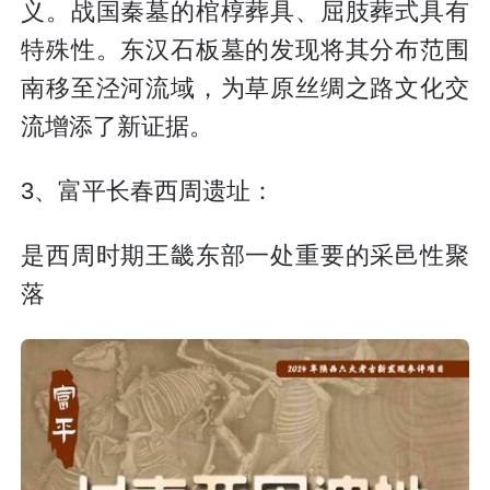
义。战国秦墓的棺椁葬具、屈肢葬式具有
特殊性。东汉石板墓的发现将其分布范围
南移至泾河流域，为草原丝绸之路文化交
流增添了新证据。
3、富平长春西周遗址：
是西周时期王畿东部一处重要的采邑性聚
落