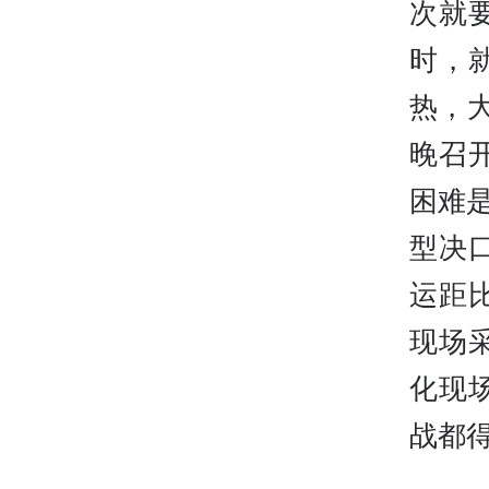
次就
时，
热，
晚召
困难是
型决
运距
现场
化现
战都