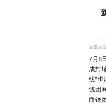
文章来
7月8
成封
线”
钱团
而钱