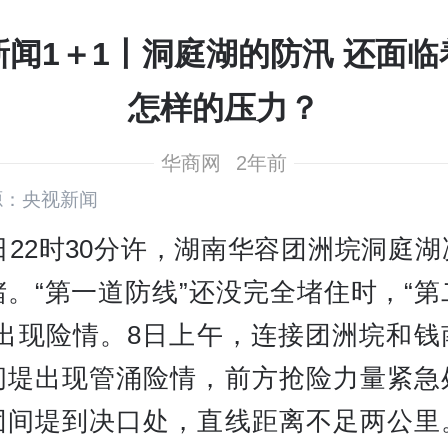
新闻1＋1丨洞庭湖的防汛 还面临
怎样的压力？
华商网
2年前
源：央视新闻
日22时30分许，湖南华容团洲垸洞庭
堵。“第一道防线”还没完全堵住时，“第
也出现险情。8日上午，连接团洲垸和钱
间堤出现管涌险情，前方抢险力量紧急
团间堤到决口处，直线距离不足两公里