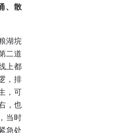
涌、散
粮湖垸
第二道
线上都
逻，排
生，可
右，也
，当时
紧急处