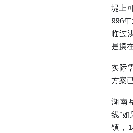
堤上
996
临过
是摆
实际需
方案
湖南
线”
镇，1