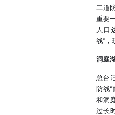
二道
重要
人口
线”
洞庭
总台
防线
和洞
过长