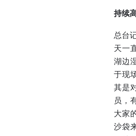
持续
总台
天一
湖边
于现
其是
员，
大家
沙袋