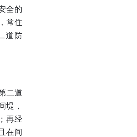
安全的
，常住
二道防
第二道
间堤，
；再经
且在间