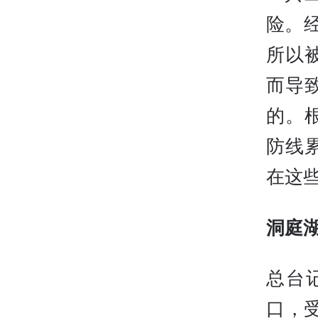
险。
所以
而导
的。
防线
在这
洞庭
总台
口，