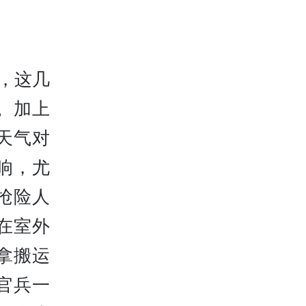
，这几
。加上
天气对
响，尤
抢险人
在室外
拿搬运
官兵一