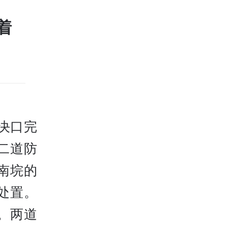
着
湖决口完
二道防
南垸的
处置。
。两道