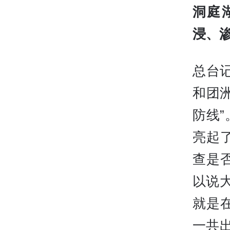
洞庭
浸、渗
总台
和团
防线
亮起
查是
以说
就是
一共