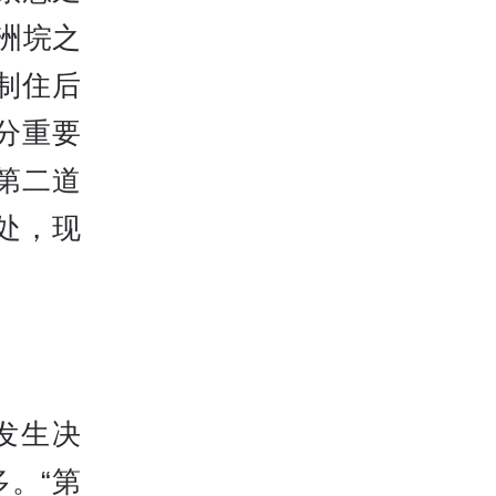
洲垸之
制住后
分重要
第二道
处，现
发生决
。“第