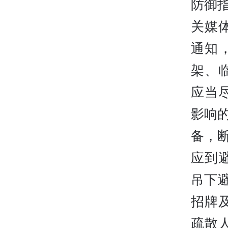
防御
关媒
通知
架、
应当
影响
备，
应到
吊下
招牌
疏散