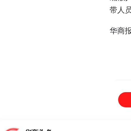
带人
华商