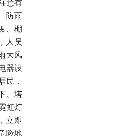
注意有
、防雨
板、棚
，人员
雨大风
电器设
居民，
下、塔
霓虹灯
，立即
危险地