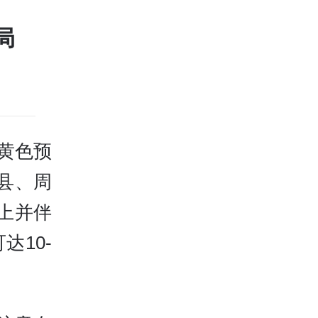
局
风黄色预
县、周
上并伴
10-