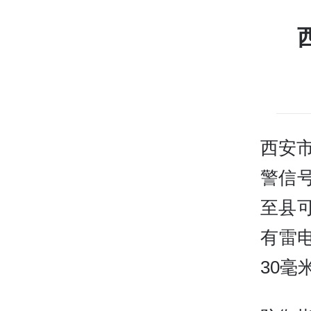
西安市
警信
至县
有雷
30毫