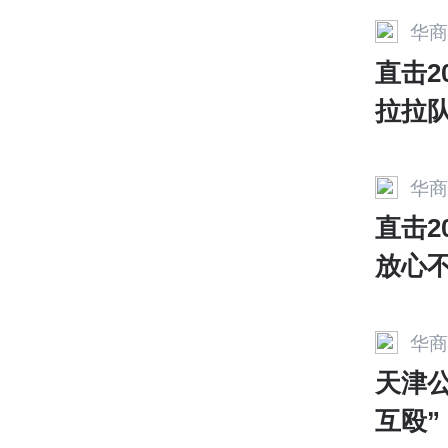
华商
直击2
拉拉
哥哥
华商
直击2
放心
候
华商
天津
互殴”