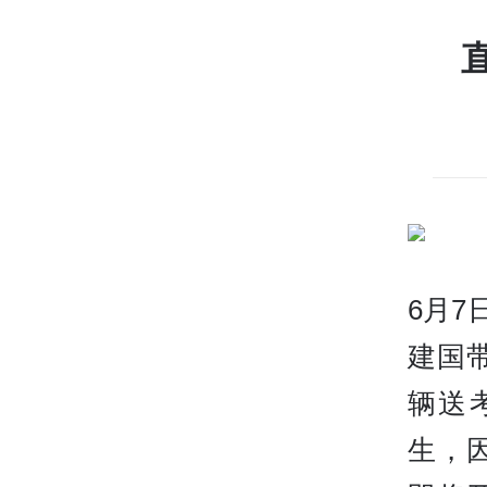
6月7
建国
辆送
生，