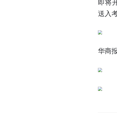
即将
送入
华商