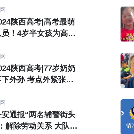
网
024陕西高考|高考最萌
队员！4岁半女孩为高考
加油
网
024陕西高考|77岁奶奶
不下外孙 考点外紧张守
网
公安通报“两名辅警街头
：解除劳动关系 大队长