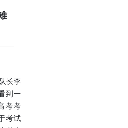
难
大队长李
看到一
高考考
于考试