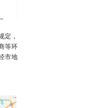
规定，
商等环
经市地