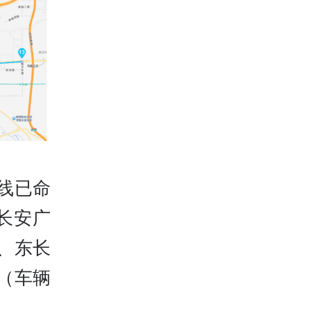
线已命
长安广
、东长
（车辆