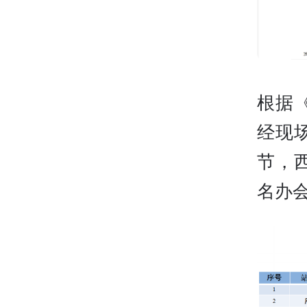
根据
经现
节，
名办