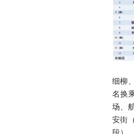
细柳
名换
场、
安街
段）