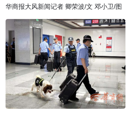
华商报大风新闻记者 卿荣波/文 邓小卫/图