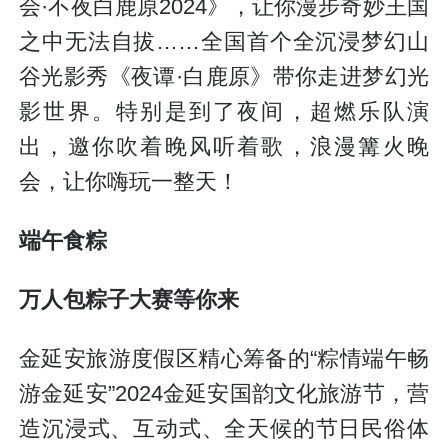
会·不夜白鹿原2024》，让你漫步奇妙王国
之中无法自拔……全国首个全沉浸梦幻山
谷光影秀《夜谭·白鹿原》带你走进梦幻光
影世界。特别是到了夜间，超燃乐队演
出，邀你吹着晚风听着歌，浪漫篝火晚
会，让你嗨玩一整天！
端午食粽
万人包粽子大赛等你来
金延安旅游度假区精心筹备的“粽情端午畅
游金延安”2024金延安国韵文化旅游节，营
造沉浸式、互动式、全天候的节日民俗体