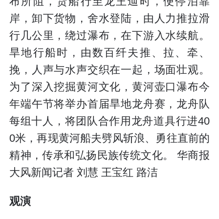
布所阻，货船行至龙王辿时，便停泊靠
岸，卸下货物，舍水登陆，由人力推拉滑
行几公里，绕过瀑布，在下游入水续航。
旱地行船时，由数百纤夫推、拉、牵、
挽，人声与水声交织在一起，场面壮观。
为了深入挖掘黄河文化，黄河壶口瀑布今
年端午节将举办首届旱地龙舟赛，龙舟队
每组十人，将团队合作用龙舟道具行进40
0米，再现黄河船夫劈风斩浪、勇往直前的
精神，传承和弘扬民族传统文化。 华商报
大风新闻记者 刘慧 王宝红 路洁
观演