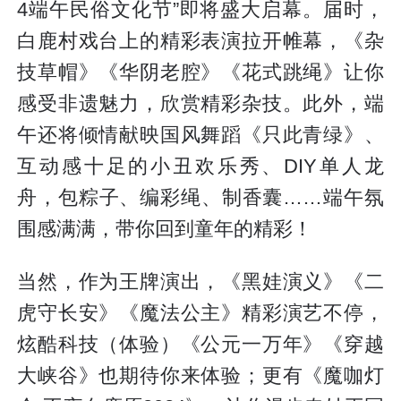
4端午民俗文化节”即将盛大启幕。届时，
白鹿村戏台上的精彩表演拉开帷幕，《杂
技草帽》《华阴老腔》《花式跳绳》让你
感受非遗魅力，欣赏精彩杂技。此外，端
午还将倾情献映国风舞蹈《只此青绿》、
互动感十足的小丑欢乐秀、DIY单人龙
舟，包粽子、编彩绳、制香囊……端午氛
围感满满，带你回到童年的精彩！
当然，作为王牌演出，《黑娃演义》《二
虎守长安》《魔法公主》精彩演艺不停，
炫酷科技（体验）《公元一万年》《穿越
大峡谷》也期待你来体验；更有《魔咖灯