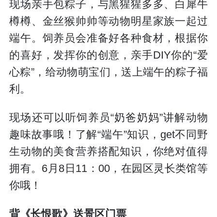
现场亲手包粽子，与黑猩猩多多、白犀牛
樽樽、金丝猴帅帅等动物明星家族一起过
端午。饲养员会准备好各种食材，根据你
的喜好，发挥你的创意，亲手DIY你的“爱
心粽”，给动物萌宝们，送上端午的粽子福
利。
现场还可以听饲养员“奶爸奶妈”讲解动物
趣味故事哦！了解“端午”知识，get不同野
生动物的美食营养搭配知识，你绝对值得
拥有。6月8日11：00，在园区灵长类馆等
你哦！
背《长恨歌》送景区门票