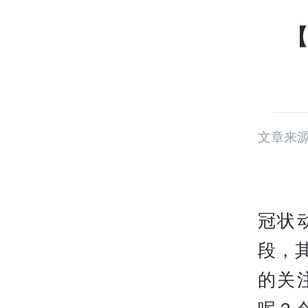
【
文章来
冠状
段，
的关